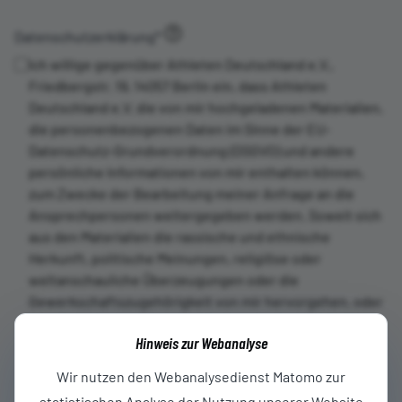
Datenschutzerklärung
*
Ich willige gegenüber Athleten Deutschland e.V.,
Friedbergstr. 19, 14057 Berlin ein, dass Athleten
Deutschland e.V. die von mir hochgeladenen Materialien,
die personenbezogenen Daten im Sinne der EU-
Datenschutz-Grundverordnung (DSGVO) und andere
persönliche Informationen von mir enthalten können,
zum Zwecke der Bearbeitung meiner Anfrage an die
Ansprechpersonen weitergegeben werden. Soweit sich
aus den Materialien die rassische und ethnische
Herkunft, politische Meinungen, religiöse oder
weltanschauliche Überzeugungen oder die
Gewerkschaftszugehörigkeit von mir hervorgehen, oder
soweit die Materialien genetische oder biometrische
Hinweis zur Webanalyse
Daten, Gesundheitsdaten oder Daten zum Sexualleben
oder der sexuellen Orientierung enthalten („besondere
Wir nutzen den Webanalysedienst Matomo zur
Kategorien personenbezogener Daten“ im Sinne von Art.
statistischen Analyse der Nutzung unserer Website