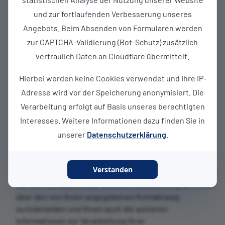
9 DSGVO), bezieht sich meine Einwilligung zur
und zur fortlaufenden Verbesserung unseres
Verwendung der Materialien im vorstehenden Umfang
auch auf diese Angaben.
Angebots. Beim Absenden von Formularen werden
Ihre Einwilligung ist freiwillig und kann jederzeit in
zur CAPTCHA-Validierung (Bot-Schutz) zusätzlich
Textform gegenüber Athleten Deutschland e.V.
vertraulich Daten an Cloudflare übermittelt.
widerrufen werden (z.B. per E-Mail an info@athleten-
deutschland.org oder Brief). Durch den Widerruf der
Hierbei werden keine Cookies verwendet und Ihre IP-
Einwilligung wird die Rechtmäßigkeit der aufgrund der
Adresse wird vor der Speicherung anonymisiert. Die
Einwilligung bis zum Widerruf erfolgten Verarbeitung
Verarbeitung erfolgt auf Basis unseres berechtigten
nicht berührt.
Interesses. Weitere Informationen dazu finden Sie in
Weitere Informationen zur Verarbeitung Ihrer
unserer
Datenschutzerklärung
.
personenbezogenen Daten durch Athleten Deutschland
e.V. finden Sie in unserer
Datenschutzerklärung
. Eine
weitere Verarbeitung Ihrer Materialien durch Athleten
Verstanden
Deutschland e.V. geschieht nicht. Die Ansprechpersonen
werden sich zwecks der weiteren Bearbeitung bei Ihnen
über den von Ihnen angegebenen Kontaktweg
zurückmelden und Ihnen auch die weiteren
Informationen zur Verarbeitung Ihrer